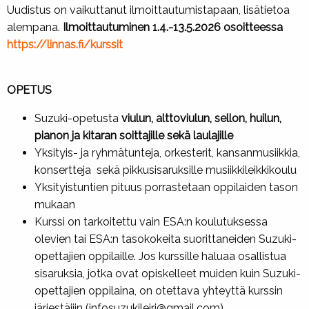
Uudistus on vaikuttanut ilmoittautumistapaan, lisätietoa
alempana.
Ilmoittautuminen 1.4.-13.5.2026 osoitteessa
https://linnas.fi/kurssit
OPETUS
​
Suzuki-opetusta
viulun, alttoviulun, sellon, huilun,
pianon ja kitaran soittajille sekä laulajille
Yksityis- ja ryhmätunteja, orkesterit, kansanmusiikkia,
konsertteja sekä pikkusisaruksille musiikkileikkikoulu
Yksityistuntien pituus porrastetaan oppilaiden tason
mukaan
Kurssi on tarkoitettu vain ESA:n koulutuksessa
olevien tai ESA:n tasokokeita suorittaneiden Suzuki-
opettajien oppilaille. Jos kurssille haluaa osallistua
sisaruksia, jotka ovat opiskelleet muiden kuin Suzuki-
opettajien oppilaina, on otettava yhteyttä kurssin
järjestäjiin (infosuzukileiri@gmail.com).