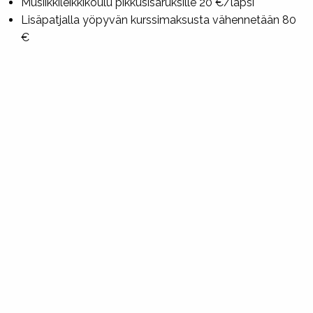
Musiikkileikkikoulu
pikkusisaruksille 20 €/lapsi
Lisäpatjalla yöpyvän kurssimaksusta vähennetään 80
€
JÄSENMAKSUT
Kurssi on tarkoitettu vain Suomen Suzuki-yhdistyksen
jäsenille.
Jos et ole vielä Suomen Suzuki-yhdistyksen
jäsen, voit liittyä täältä:
https://suomensuzukiyhdistys.net/lomakkeet/
ILMOITTAUTUMINEN
Ilmoittautuminen on auki
1.4.-13.5.2026
osoitteessa
https://linnas.fi/kurssit
TÄRKEÄÄ:
Myös mukaan tulevat huoltajat
ilmoittautuvat nyt kurssilaisiksi, jotta saadaan pidettyä