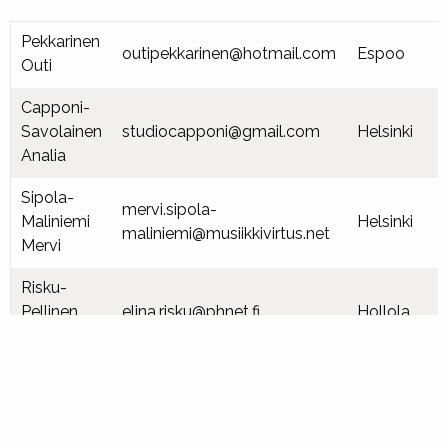
Pekkarinen
outipekkarinen@hotmail.com
Espoo
Outi
Capponi-
Savolainen
studiocapponi@gmail.com
Helsinki
Analia
Sipola-
mervi.sipola-
Maliniemi
Helsinki
maliniemi@musiikkivirtus.net
Mervi
Risku-
Pellinen
elina.risku@phnet.fi
Hollola
Elina
Kaarisola-
satu.kaarisola@kolumbus.fi
Järvenpää
Kulo Satu
Heikkinen