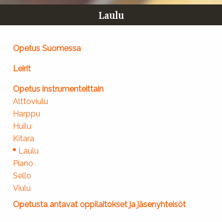
Laulu
Opetus Suomessa
Leirit
Opetus instrumenteittain
Alttoviulu
Harppu
Huilu
Kitara
Laulu
Piano
Sello
Viulu
Opetusta antavat oppilaitokset ja jäsenyhteisöt